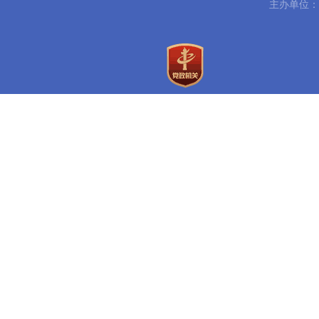
主办单位：
活、
信息
个人
(
阅（
号：
以直