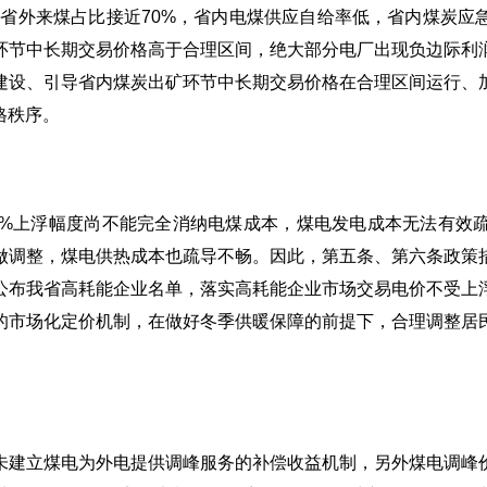
，省外来煤占比接近70%，省内电煤供应自给率低，省内煤炭
环节中长期交易价格高于合理区间，绝大部分电厂出现负边际利
建设、引导省内煤炭出矿环节中长期交易价格在合理区间运行、
格秩序。
0%上浮幅度尚不能完全消纳电煤成本，煤电发电成本无法有效
做调整，煤电供热成本也疏导不畅。因此，第五条、第六条政策
公布我省高耗能企业名单，落实高耗能企业市场交易电价不受上浮
的市场化定价机制，在做好冬季供暖保障的前提下，合理调整居
未建立煤电为外电提供调峰服务的补偿收益机制，另外煤电调峰