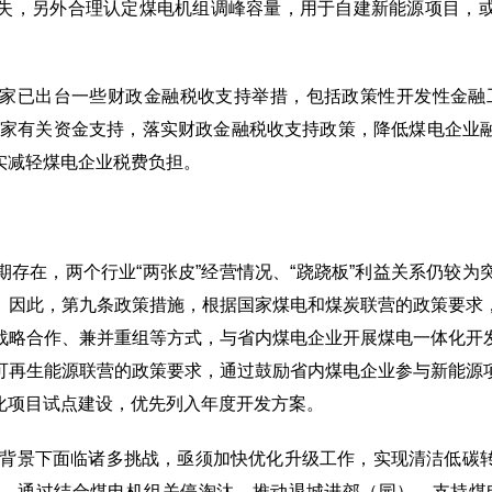
失，另外合理认定煤电机组调峰容量，用于自建新能源项目，
家已出台一些财政金融税收支持举措，包括政策性开发性金融
国家有关资金支持，落实财政金融税收支持政策，降低煤电企业
实减轻煤电企业税费负担。
存在，两个行业“两张皮”经营情况、“跷跷板”利益关系仍较
。因此，第九条政策措施，根据国家煤电和煤炭联营的政策要求
战略合作、兼并重组等方式，与省内煤电企业开展煤电一体化开
可再生能源联营的政策要求，通过鼓励省内煤电企业参与新能源
化项目试点建设，优先列入年度开发方案。
碳”背景下面临诸多挑战，亟须加快优化升级工作，实现清洁低
，通过结合煤电机组关停淘汰、推动退城进郊（园），支持煤电企