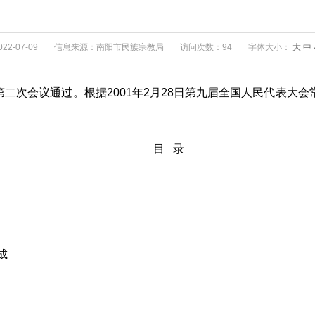
2-07-09
信息来源：南阳市民族宗教局
访问次数：94
字体大小：
大
中
会第二次会议通过。根据2001年2月28日第九届全国人民代表
目 录
成