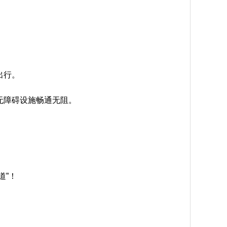
出行。
无障碍设施畅通无阻。
道”！