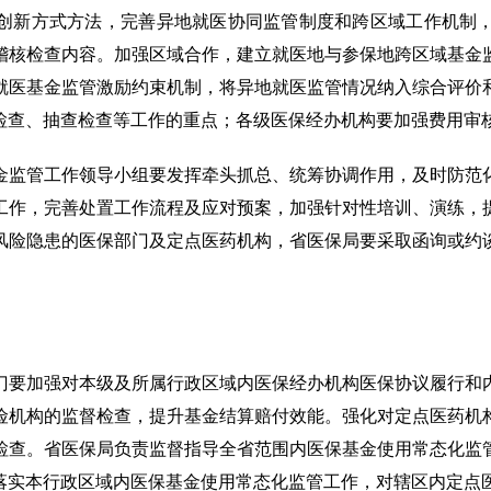
创新方式方法，完善异地就医协同监管制度和跨区域工作机制
稽核检查内容。加强区域合作，建立就医地与参保地跨区域基金
就医基金监管激励约束机制，将异地就医监管情况纳入综合评价
检查、抽查检查等工作的重点；各级医保经办机构要加强费用审
金监管工作领导小组要发挥牵头抓总、统筹协调作用，及时防范
工作，完善处置工作流程及应对预案，加强针对性培训、演练，
风险隐患的医保部门及定点医药机构，省医保局要采取函询或约
门要加强对本级及所属行政区域内医保经办机构医保协议履行和
险机构的监督检查，提升基金结算赔付效能。强化对定点医药机
检查。省医保局负责监督指导全省范围内医保基金使用常态化监
落实本行政区域内医保基金使用常态化监管工作，对辖区内定点