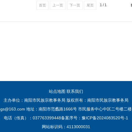
1 / 1
首页
上一页
下一页
尾页
站点地图
联系我们
主办单位：南阳市民族宗教事务局 版权所有：南阳市民族宗教事务局
jbgs@163.com 地址：南阳市范蠡路1666号 市民服务中心中区二号楼二楼 
电话（传真）：037763399448
备案序号：豫ICP备2024083520号-1
网站标识码：4113000031